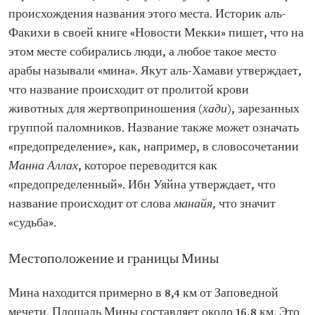
происхождения названия этого места. Историк аль-
Факихи в своей книге «Новости Мекки» пишет, что на
этом месте собирались люди, а любое такое место
арабы называли «мина». Якут аль-Хамави утверждает,
что название происходит от пролитой крови
животных для жертвоприношения (
хади
), зарезанных
группой паломников. Название также может означать
«предопределение», как, например, в словосочетании
Манна Аллах
, которое переводится как
«предопределенный». Ибн Уяйна утверждает, что
название происходит от слова
манайя
, что значит
«судьба».
Местоположение и границы Мины
Мина находится примерно в 8,4 км от Заповедной
мечети. Площадь Мины составляет около 16,8 км. Это