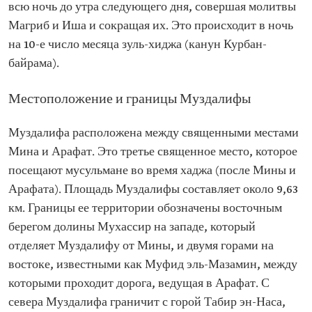
всю ночь до утра следующего дня, совершая молитвы
Магриб и Иша и сокращая их. Это происходит в ночь
на 10-е число месяца зуль-хиджа (канун Курбан-
байрама).
Местоположение и границы Муздалифы
Муздалифа расположена между священными местами
Мина и Арафат. Это третье священное место, которое
посещают мусульмане во время хаджа (после Мины и
Арафата). Площадь Муздалифы составляет около 9,63
км. Границы ее территории обозначены восточным
берегом долины Мухассир на западе, который
отделяет Муздалифу от Мины, и двумя горами на
востоке, известными как Муфид эль-Мазамин, между
которыми проходит дорога, ведущая в Арафат. С
севера Муздалифа граничит с горой Табир эн-Наса,