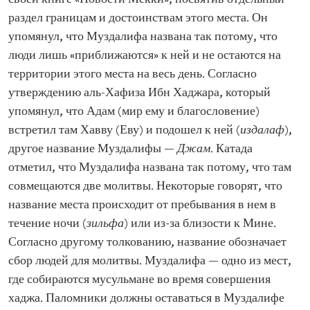
раздел границам и достоинствам этого места. Он
упомянул, что Муздалифа названа так потому, что
люди лишь «приближаются» к ней и не остаются на
территории этого места на весь день. Согласно
утверждению аль-Хафиза Ибн Хаджара, который
упомянул, что Адам (мир ему и благословение)
встретил там Хавву (Еву) и подошел к ней (
издалаф
),
другое название Муздалифы —
Джам
. Катада
отметил, что Муздалифа названа так потому, что там
совмещаются две молитвы. Некоторые говорят, что
название места происходит от пребывания в нем в
течение ночи (
зильфа
) или из-за близости к Мине.
Согласно другому толкованию, название обозначает
сбор людей для молитвы. Муздалифа — одно из мест,
где собираются мусульмане во время совершения
хаджа. Паломники должны оставаться в Муздалифе