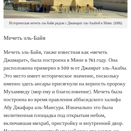
Историческая мечеть эль-Байя рядом с Джамарат эль-Акабой в Мине. (SPA)
Мечеть эль-Байя
Мечеть эль-Байя, также известная как «мечеть
Джамарат», была построена в Мине в 761 году. Она
расположена примерно в 500 м от Джамрат эль-Акабы.
Это место имеет историческое значение, поскольку
именно здесь ансары присягнули на верность пророку
Мухаммеду (мир ему и благословение). Мечеть была
построена во время правления аббасидского халифа
Абу Джафара аль-Мансура. Изначально это была
молитвенная площадка под открытым небом,
включавшая михраб, пристройку и внутренний двор.