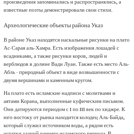
произведения запоминались и распространялись, а
известные поэты демонстрировали свои стихи.
Археологические объекты района Указ
В районе Указ находятся наскальные рисунки на плато
Ас-Сарая аль-Хамра. Есть изображения лошадей с
всадниками, а также рисунки коров, людей и
верблюдов в долине Вади Луан. Также есть место Аль-
Абль - природный объект в виде возвышенности с
двумя вершинами и каменным кругом.
На плато есть исламские надписи с молитвами и
аятами Корана, выполненные куфическим письмом.
Они датируются периодом с I по III век по хиджре. К
юго-востоку от рынка находится колодец Аль-Байда,
который служил источником воды, а рядом есть
остатки зданий раннего исламского периода. В