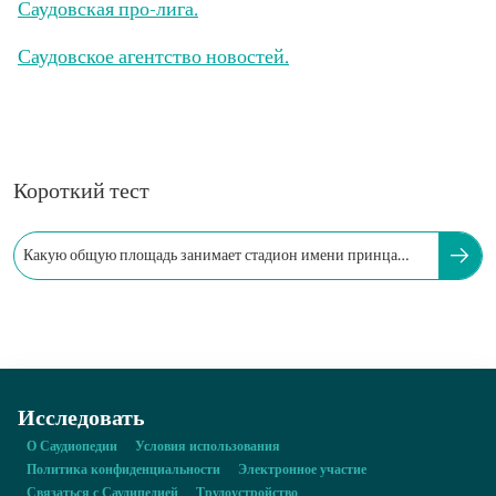
Саудовская про-лига.
Саудовское агентство новостей.
Короткий тест
Какую общую площадь занимает стадион имени принца
Мухаммеда ибн Фахда?
Исследовать
О Саудиопедии
Условия использования
Политика конфиденциальности
Электронное участие
Связаться с Саудипедией
Трудоустройство