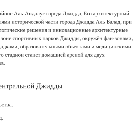
айоне Аль-Андалус города Джидда. Его архитектурный
ями исторической части города Джидда Аль-Балад, при
ологические решения и инновационные архитектурные
в зоне спортивных парков Джидды, окружён фан-зонами,
щадками, образовательными объектами и медицинскими
о стадион станет домашней ареной для двух
в.
Центральной Джидды
ьства.
д.