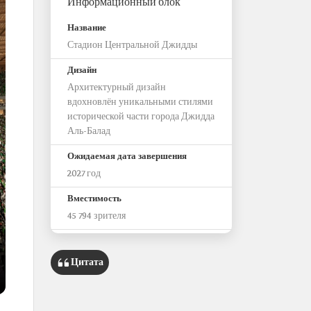
Информационный блок
Название
Стадион Центральной Джидды
Дизайн
Архитектурный дизайн
вдохновлён уникальными стилями
исторической части города Джидда
Аль-Балад
Ожидаемая дата завершения
2027 год
Вместимость
45 794 зрителя
Этапы чемпионата мира 2034 года,
которые будет принимать стадион
Цитата
групповой этап, 1/32 финала