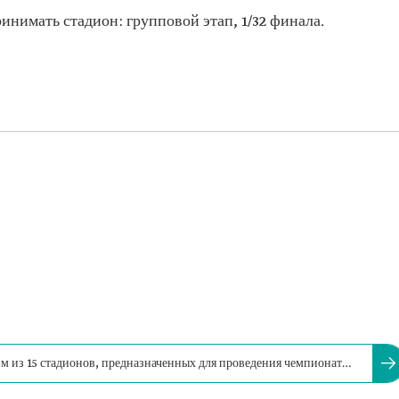
инимать стадион: групповой этап, 1/32 финала.
 из 15 стадионов, предназначенных для проведения чемпионата
вии.