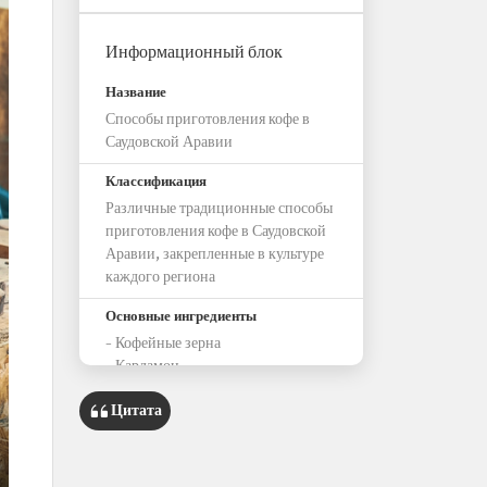
Информационный блок
Название
Способы приготовления кофе в
Саудовской Аравии
Классификация
Различные традиционные способы
приготовления кофе в Саудовской
Аравии, закрепленные в культуре
каждого региона
Основные ингредиенты
– Кофейные зерна
– Кардамон
Дополнительные ингредиенты
Цитата
– Молотый имбирь
– Корица
– Фенхель