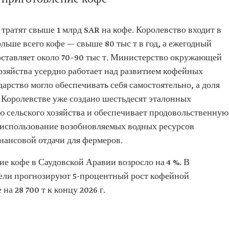
ратят свыше 1 млрд SAR на кофе. Королевство входит в
льше всего кофе — свыше 80 тыс т в год, а ежегодный
ставляет около 70–90 тыс т. Министерство окружающей
хозяйства усердно работает над развитием кофейных
арство могло обеспечивать себя самостоятельно, а доля
В Королевстве уже создано шестьдесят эталонных
ю сельского хозяйства и обеспечивает продовольственную
а использование возобновляемых водных ресурсов
нансовой отдачи для фермеров.
ние кофе в Саудовской Аравии возросло на 4 %. В
ели прогнозируют 5-процентный рост кофейной
на 28 700 т к концу 2026 г.