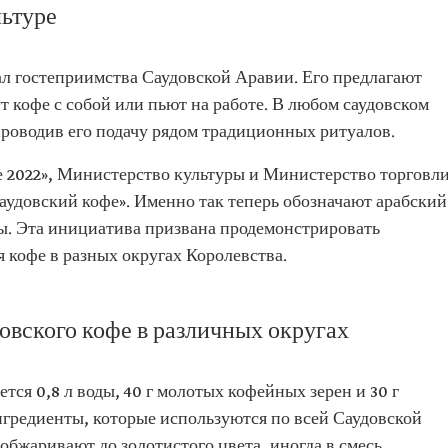
льтуре
л гостеприимства Саудовской Аравии. Его предлагают
ут кофе с собой или пьют на работе. В любом саудовском
проводив его подачу рядом традиционных ритуалов.
е 2022», Министерство культуры и Министерство торговл
саудовский кофе». Именно так теперь обозначают арабский
ны. Эта инициатива призвана продемонстрировать
 кофе в разных округах Королевства.
овского кофе в различных округах
тся 0,8 л воды, 40 г молотых кофейных зерен и 30 г
нгредиенты, которые используются по всей Саудовской
обжаривают до золотистого цвета, иногда в смесь