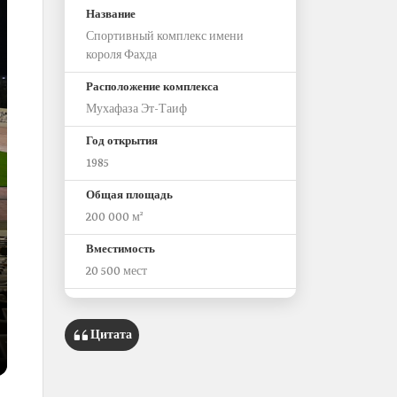
Название
Спортивный комплекс имени
короля Фахда
Расположение комплекса
Мухафаза Эт-Таиф
Год открытия
1985
Общая площадь
200 000 м²
Вместимость
20 500 мест
Контролирующий орган
Министерство спорта
Цитата
Неофициальное название
Стадион Эль-Хавия