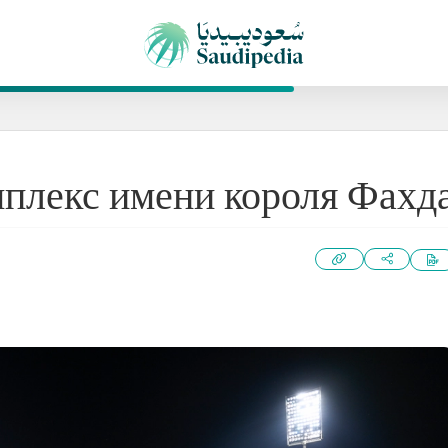
плекс имени короля Фахд