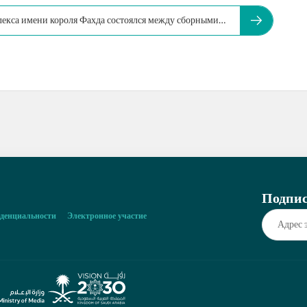
лекса имени короля Фахда состоялся между сборными…
Подпис
денциальности
Электронное участие