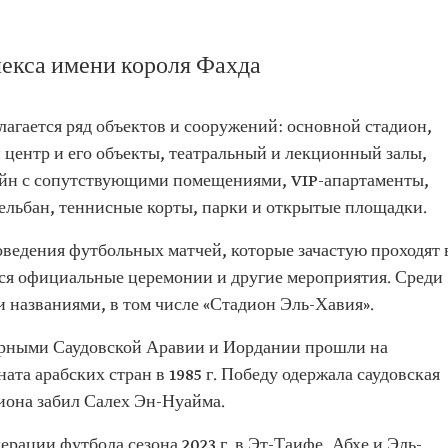
екса имени короля Фахда
агается ряд объектов и сооружений: основной стадион,
центр и его объекты, театральный и лекционный залы,
ейн с сопутствующими помещениями, VIP-апартаменты,
гельбан, теннисные корты, парки и открытые площадки.
оведения футбольных матчей, которые зачастую проходят 
тся официальные церемонии и другие мероприятия. Среди
и названиями, в том числе «Стадион Эль-Хавия».
рными Саудовской Аравии и Иордании прошли на
ата арабских стран в 1985 г. Победу одержала саудовская
диона забил Салех Эн-Нуайма.
рации футбола сезона 2023 г. в Эт-Таифе, Абхе и Эль-