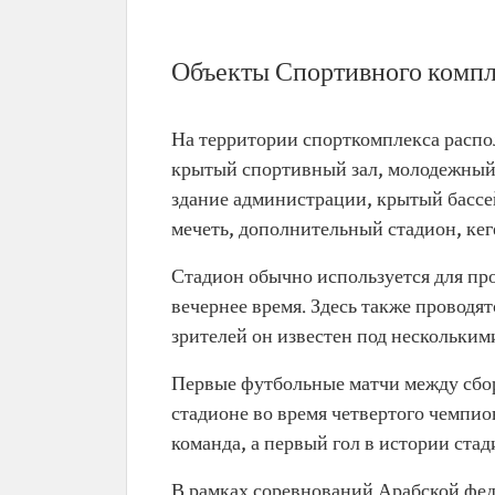
Объекты Спортивного компл
На территории спорткомплекса распол
крытый спортивный зал, молодежный 
здание администрации, крытый басс
мечеть, дополнительный стадион, ке
Стадион обычно используется для пр
вечернее время. Здесь также проводя
зрителей он известен под нескольким
Первые футбольные матчи между сбо
стадионе во время четвертого чемпион
команда, а первый гол в истории ста
В рамках соревнований Арабской феде