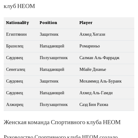
клуб НЕОМ
Nationality
Position
Player
Египтянин
Защитник
Ахмед Хегази
Бразилец
Нападающий
Ромариньо
Саудовец
Полузащитник
Салман Аль-Фаррадж
Сенегалец
Нападающий
Мбайе Дианье
Саудовец
Защитник
Мохаммед Аль-Бураик
Саудовец
Нападающий
Ахмед Аль-Гамди
Алжирец
Полузащитник
Саэд Бин Рахма
Женская команда Спортивного клуба НЕОМ
Руководство Спортивного клуба НЕОМ создало