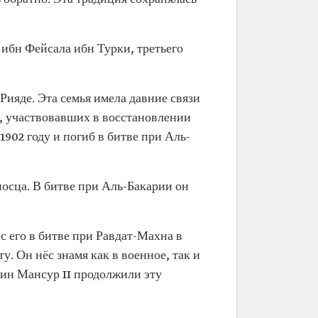
 ибн Фейсала ибн Турки, третьего
ияде. Эта семья имела давние связи
к, участвовавших в восстановлении
1902 году и погиб в битве при Аль-
сца. В битве при Аль-Бакарии он
 его в битве при Равдат-Махна в
у. Он нёс знамя как в военное, так и
бин Мансур II продолжили эту