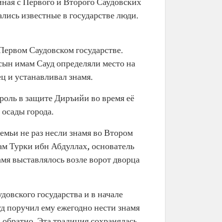
иная с Первого и Второго Саудовских
ались известные в государстве люди.
Первом Саудовском государстве.
сын имам Сауд определяли место на
ц и устанавливал знамя.
роль в защите Диръийи во время её
 осады города.
емьи не раз несли знамя во Втором
ам Турки ибн Абдуллах, основатель
амя выставлялось возле ворот дворца
довского государства и в начале
д поручил ему ежегодно нести знамя
обратно. Эта традиция сохранялась