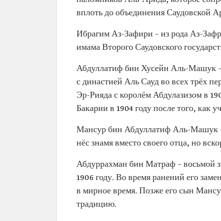
вплоть до объединения Саудовской Ар
Ибрагим Аз-Зафири – из рода Аз-Зафр
имама Второго Саудовского государст
Абдуллатиф бин Хусейн Аль-Машук – и
с династией Аль Сауд во всех трёх п
Эр-Рияда с королём Абдулазизом в 190
Бакарии в 1904 году после того, как у
Мансур бин Абдуллатиф Аль-Машук – 
нёс знамя вместо своего отца, но вск
Абдуррахман бин Матраф – восьмой з
1906 году. Во время ранений его заме
в мирное время. Позже его сын Мансу
традицию.