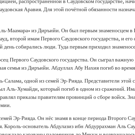
ицией, распространённой в Саудовском государстве, нач
Саудовская Аравия. Для этой почётной обязанности назнач
«Аль-Маамара» из Диръийи. Он был первым знаменосцем в 
д, второй имам Первого Саудовского государства, и его 
й день собирались люди. Туда первым приходил знаменосе
сец Первого Саудовского государства. Он сыграл важную 
тная семья из Диръийи. Абдуллах Абу Нахия погиб во время
ь-Салама, одной из семей Эр-Рияда. Представители этой с
был Аль-Хумайди, который погиб в одном из сражений. Им
правлял приказы правителям провинций о сборе войск. Зн
рмии.
емей Эр-Рияда. Он нёс знамя в конце периода Второго Сау
я. Король-основатель Абдулазиз ибн Абдуррахман Аль Сау
овождало караваны паломников до Мекки и возвращалось 