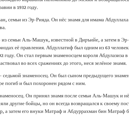
авии в 1932 году.
ан, семьи из Эр-Рияда. Он нёс знамя для имама Абдуллаха
ва.
з семьи Аль-Машук, известной в Диръийе, а затем в Эр-Р
ериодах её правления. Абдуллатиф был одним из 63 челове
2 году. Он стал первым знаменосцем короля Абдулазиза в 
частвовал во всех сражениях до этого, неся зелёное знамя.
седьмой знаменосец. Он был сыном предыдущего знамено
оре погиб и был похоронен рядом с ним.
наменосец. Он принял знамя после семьи Аль-Машук и нёс
няли другие бойцы, но он всегда возвращался к своему пост
р, а затем его внуки Матраф и Абдуррахман бин Матраф 