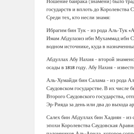
Ношение байрака (знамени) было трад
государств и вплоть до Королевства 
Среди тех, кто несли знамя:
Ибрагим бин Тук – из рода Аль-Тук 
Имам Абдулазиз ибн Мухаммад ибн Сау
водном источнике, куда в назначенны
Абдуллах Абу Нахия – второй знамено
осады в 1818 году. Абу Нахия – извес
Аль-Хумайди бин Салама – из рода Ал
Саудовском государстве. В их числе 
Второго Саудовского государства, от
Эр-Рияда за день или два до выхода а
Салех бин Абдуллах бин Хадиян – из с
эпохи Королевства Саудовская Арави
паломников Аль-Арида, которое сопр