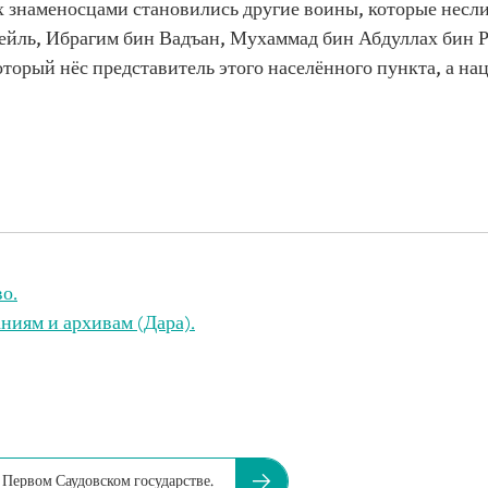
 знаменосцами становились другие воины, которые несли 
ейль, Ибрагим бин Вадъан, Мухаммад бин Абдуллах бин Р
оторый нёс представитель этого населённого пункта, а на
о.
ниям и архивам (Дара).
Первом Саудовском государстве.