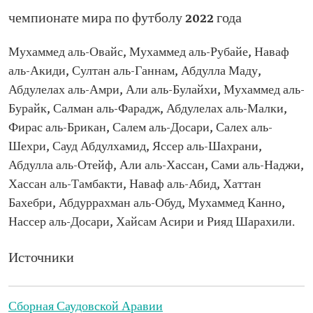
чемпионате мира по футболу 2022 года
Мухаммед аль-Овайс, Мухаммед аль-Рубайе, Наваф
аль-Акиди, Султан аль-Ганнам, Абдулла Маду,
Абдулелах аль-Амри, Али аль-Булайхи, Мухаммед аль-
Бурайк, Салман аль-Фарадж, Абдулелах аль-Малки,
Фирас аль-Брикан, Салем аль-Досари, Салех аль-
Шехри, Сауд Абдулхамид, Яссер аль-Шахрани,
Абдулла аль-Отейф, Али аль-Хассан, Сами аль-Наджи,
Хассан аль-Тамбакти, Наваф аль-Абид, Хаттан
Бахебри, Абдуррахман аль-Обуд, Мухаммед Канно,
Нассер аль-Досари, Хайсам Асири и Рияд Шарахили.
Источники
Сборная Саудовской Аравии