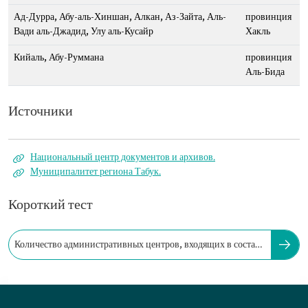
Ад-Дурра, Абу-аль-Хиншан, Алкан, Аз-Зайта, Аль-
провинция
Вади аль-Джадид, Улу аль-Кусайр
Хакль
Кийаль, Абу-Руммана
провинция
Аль-Бида
Источники
Национальный центр документов и архивов.
Муниципалитет региона Табук.
Короткий тест
Количество административных центров, входящих в состав
региона Табук: