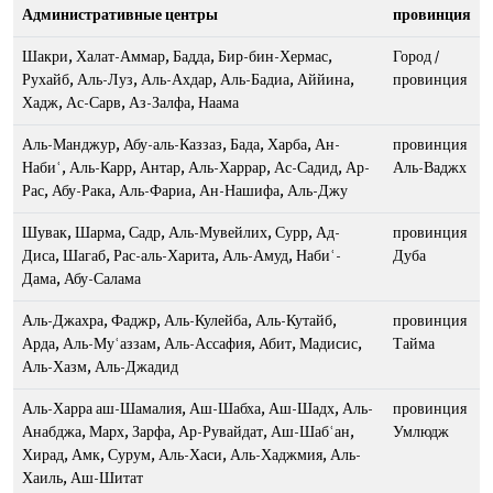
Административные центры
провинция
Шакри, Халат-Аммар, Бадда, Бир-бин-Хермас,
Город /
Рухайб, Аль-Луз, Аль-Ахдар, Аль-Бадиа, Аййина,
провинция
Хадж, Ас-Сарв, Аз-Залфа, Наама
Аль-Манджур, Абу-аль-Каззаз, Бада, Харба, Ан-
провинция
Набиʿ, Аль-Карр, Антар, Аль-Харрар, Ас-Садид, Ар-
Аль-Ваджх
Рас, Абу-Рака, Аль-Фариа, Ан-Нашифа, Аль-Джу
Шувак, Шарма, Садр, Аль-Мувейлих, Сурр, Ад-
провинция
Диса, Шагаб, Рас-аль-Харита, Аль-Амуд, Набиʿ-
Дуба
Дама, Абу-Салама
Аль-Джахра, Фаджр, Аль-Кулейба, Аль-Кутайб,
провинция
Арда, Аль-Муʿаззам, Аль-Ассафия, Абит, Мадисис,
Тайма
Аль-Хазм, Аль-Джадид
Аль-Харра аш-Шамалия, Аш-Шабха, Аш-Шадх, Аль-
провинция
Анабджа, Марх, Зарфа, Ар-Рувайдат, Аш-Шабʿан,
Умлюдж
Хирад, Амк, Сурум, Аль-Хаси, Аль-Хаджмия, Аль-
Хаиль, Аш-Шитат