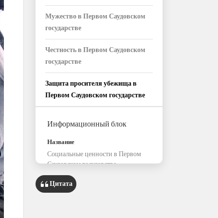
Мужество в Первом Саудовском
государстве
Честность в Первом Саудовском
государстве
Защита просителя убежища в
Первом Саудовском государстве
Информационный блок
Название
Социальные ценности в Первом
Саудовском государстве
Классификация
Цитата
Система социальных и
нравственных принципов