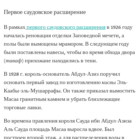
Первое саудовское расширение
В рамках
первого саудовского расширения
в 1926 году
началась реновация отделки Заповедной мечети, а
полы были вымощены мрамором. В следующем году
были поставлены навесы, чтобы во время обхода двора
(
таваф
) прихожане находились в тени.
В 1928 г. король-основатель Абдул-Азиз поручил
основать первый завод по изготовлению
кисвы
Эль-
Каабы-эль-Мушаррафы. Он также приказал вымостить
Масаа гранитным камнем и убрать близлежащие
торговые лавки.
Во времена правления короля Сауда ибн Абдул-Азиза
Аль Сауда площадь Масаа выросла вдвое. Был
построен второй этаж, а для распределения воды в