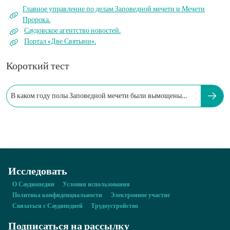
Главное управление по делам Заповедной мечети и Мечети
Пророка.
Саудовское агентство новостей.
Портал «Две Святыни».
Короткий тест
В каком году полы Заповедной мечети были вымощены
мрамором?
Исследовать
О Саудиопедии
Условия использования
Политика конфиденциальности
Электронное участие
Связаться с Саудипедией
Трудоустройство
Подписаться на рассылку