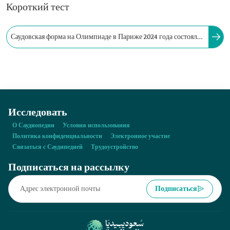
Короткий тест
Саудовская форма на Олимпиаде в Париже 2024 года состояла
из бишта и шемага для мужчин, а для женщин — из ярких
узоров нашля.
Исследовать
О Саудиопедии
Условия использования
Политика конфиденциальности
Электронное участие
Связаться с Саудипедией
Трудоустройство
Подписаться на рассылку
Подписаться