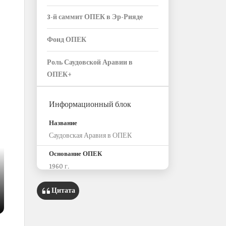
3-й саммит ОПЕК в Эр-Рияде
Фонд ОПЕК
Роль Саудовской Аравии в
ОПЕК+
Информационный блок
Название
Саудовская Аравия в ОПЕК
Основание ОПЕК
1960 г.
Основатели
Цитата
Королевство Саудовская Аравия,
Кувейт, Ирак, Венесуэла и Иран