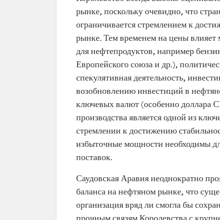
рынке, поскольку очевидно, что стр
ограничивается стремлением к дости
рынке. Тем временем на цены влияет
для нефтепродуктов, например бензи
Европейского союза и др.), политиче
спекулятивная деятельность, инвест
возобновлению инвестиций в нефтяно
ключевых валют (особенно доллара С
производства является одной из ключ
стремлении к достижению стабильнос
избыточные мощности необходимы дл
поставок.
Саудовская Аравия неоднократно про
баланса на нефтяном рынке, что суще
организация вряд ли смогла бы сохр
прочным связям Королевства с крупн