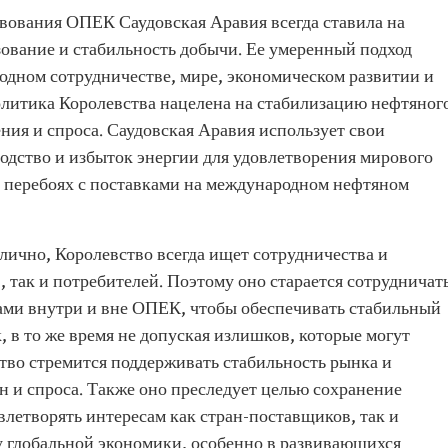
вования ОПЕК Саудовская Аравия всегда ставила на
зование и стабильность добычи. Ее умеренный подход
одном сотрудничестве, мире, экономическом развитии и
олитика Королевства нацелена на стабилизацию нефтяног
ния и спроса. Саудовская Аравия использует свои
одство и избыток энергии для удовлетворения мирового
 перебоях с поставками на международном нефтяном
лично, Королевство всегда ищет сотрудничества и
 так и потребителей. Поэтому оно старается сотрудничат
ми внутри и вне ОПЕК, чтобы обеспечивать стабильный
 в то же время не допуская излишков, которые могут
тво стремится поддерживать стабильность рынка и
н и спроса. Также оно преследует целью сохранение
влетворять интересам как стран-поставщиков, так и
у глобальной экономики, особенно в развивающихся