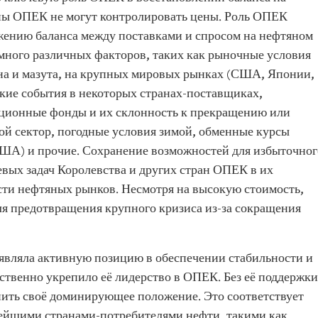
аны ОПЕК не могут контролировать цены. Роль ОПЕК
жению баланса между поставками и спросом на нефтяном
 много различных факторов, таких как рыночные условия
на и мазута, на крупных мировых рынках (США, Японии,
ские события в некоторых странах-поставщиках,
иционные фонды и их склонность к прекращению или
й сектор, погодные условия зимой, обменные курсы
ША) и прочие. Сохранение возможностей для избыточног
евых задач Королевства и других стран ОПЕК в их
ти нефтяных рынков. Несмотря на высокую стоимость,
я предотвращения крупного кризиса из-за сокращения
являла активную позицию в обеспечении стабильности и
ственно укрепило её лидерство в ОПЕК. Без её поддержки
анить своё доминирующее положение. Это соответствует
ейшими странами-потребителями нефти, такими как