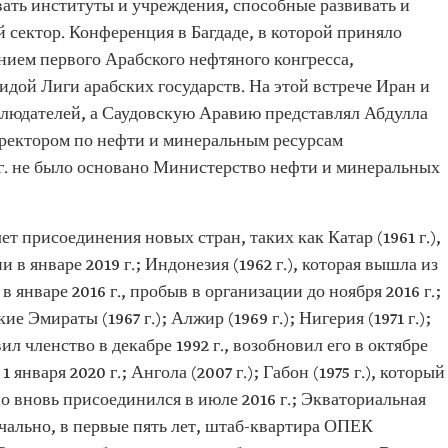
вать институты и учреждения, способные развивать и
 сектор. Конференция в Багдаде, в которой приняло
нием первого Арабского нефтяного конгресса,
эгидой Лиги арабских государств. На этой встрече Иран и
блюдателей, а Саудовскую Аравию представлял Абдулла
иректором по нефти и минеральным ресурсам
 г. не было основано Министерство нефти и минеральных
т присоединения новых стран, таких как Катар (1961 г.),
 в январе 2019 г.; Индонезия (1962 г.), которая вышла из
 в январе 2016 г., пробыв в организации до ноября 2016 г.;
е Эмираты (1967 г.); Алжир (1969 г.); Нигерия (1971 г.);
ил членство в декабре 1992 г., возобновил его в октябре
1 января 2020 г.; Ангола (2007 г.); Габон (1975 г.), который
 но вновь присоединился в июле 2016 г.; Экваториальная
значально, в первые пять лет, штаб-квартира ОПЕК