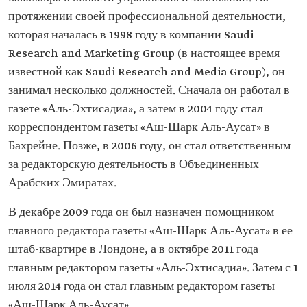
области
Главный редактор газеты «Аль-Эхтисадиа»
протяжении своей профессиональной деятельности,
управления и
Главный редактор журнала «Ар-Раджол»
которая началась в 1998 году в компании Saudi
экономики
Главный редактор журнала «Аль-Маджалла»
Предыдущие
Research and Marketing Group (в настоящее время
должности
известной как Saudi Research and Media Group), он
занимал несколько должностей. Сначала он работал в
газете «Аль-Эхтисадиа», а затем в 2004 году стал
корреспондентом газеты «Аш-Шарк Аль-Аусат» в
Бахрейне. Позже, в 2006 году, он стал ответственным
за редакторскую деятельность в Объединенных
Арабских Эмиратах.
В декабре 2009 года он был назначен помощником
главного редактора газеты «Аш-Шарк Аль-Аусат» в ее
штаб-квартире в Лондоне, а в октябре 2011 года
главным редактором газеты «Аль-Эхтисадиа». Затем с 1
июля 2014 года он стал главным редактором газеты
«Аш-Шарк Аль-Аусат».