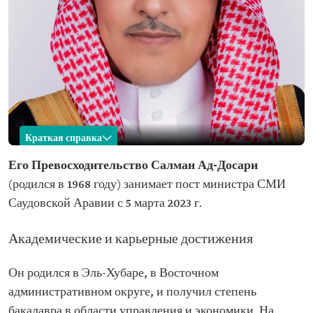
Краткая справка
Салман Ад-Досари
Его Превосходительство Салман Ад-Досари
(родился в 1968 году) занимает пост‏ министра СМИ
Имя
Салман ибн Юсеф Ад-Досари Должность на
настоящий момент
Саудовской Аравии с 5 марта 2023 г.
Год рождения
1968 г.
Академические и карьерные достижения
Место рождения
Мухафаза Эль-Хубар, Восточный
административный округ
Он родился в Эль-Хубаре, ‏в ‏Восточном
Образование
административном округе, и получил степень
Степень
бакалавра в области управления и экономики. На
бакалавра в
Главный редактор газеты «Аш-Шарк Аль-Аусат»