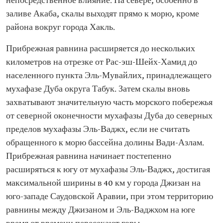
непосредственное влияние. На севере, особенно в
заливе Акаба, скалы выходят прямо к морю, кроме
района вокруг города Хакль.
Прибрежная равнина расширяется до нескольких
километров на отрезке от Рас-эш-Шейх-Хамид до
населенного пункта Эль-Мувайлих, принадлежащего
мухафазе Дуба округа Табук. Затем скалы вновь
захватывают значительную часть морского побережья
от северной оконечности мухафазы Дуба до северных
пределов мухафазы Эль-Ваджх, если не считать
обращенного к морю бассейна долины Вади-Азлам.
Прибрежная равнина начинает постепенно
расширяться к югу от мухафазы Эль-Ваджх, достигая
максимальной ширины в 40 км у города Джизан на
юго-западе Саудовской Аравии, при этом территорию
равнины между Джизаном и Эль-Ваджхом на юге