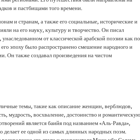
гими регионами. Его путешествия были направлены на
 и
адков и пастбищами того времени.
д
ионам и странам, а также его социальные, исторические и
вания
яли на его науку, культуру и творчество. Он писал
арства и
, унаследованном от классической арабской поэзии как по
и провёл в
 В его эпоху было распространено смешение народного и
ии. Он также создавал произведения на чистом
стоящая
о делает её
народных
зличные темы, такие как описание женщин, верблюдов,
сть, мудрость, восхваление, достоинство и романтическу
отворений является баийя под названием «Аль-Равда»,
то делает ее одной из самых длинных народных поэм.