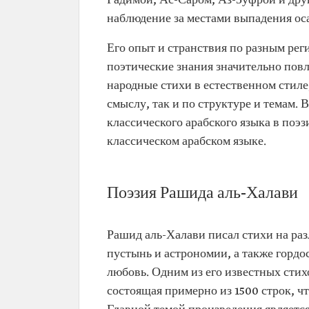
Радимой, Ас-Саром, Аз-Зуфрой и дру
Классификация
Саудовский народный поэт
наблюдение за местами выпадения ос
астроном из региона Недж
Период
Конец XVII века
Его опыт и странствия по разным рег
Жизнь
Он жил незадолго до осно
поэтические знания значительно повли
Первого Саудовского госуд
народные стихи в естественном стиле
большую часть своей жизн
пустыне Неджда
смыслу, так и по структуре и темам.
классического арабского языка в поэз
Из его поэзии
Его баийя «Аль-Равда», со
примерно из 1500 строк, чт
классическом арабском языке.
одной из самых длинных 
поэм
Поэзия Рашида аль-Халави
Рашид аль-Халави писал стихи на ра
пустынь и астрономии, а также гордо
любовь. Одним из его известных стих
состоящая примерно из 1500 строк, ч