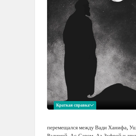
Краткая справка
Рашид аль-Халави
перемещался между Вади Ханифа, Уш
Имя
Рашид аль-Халави