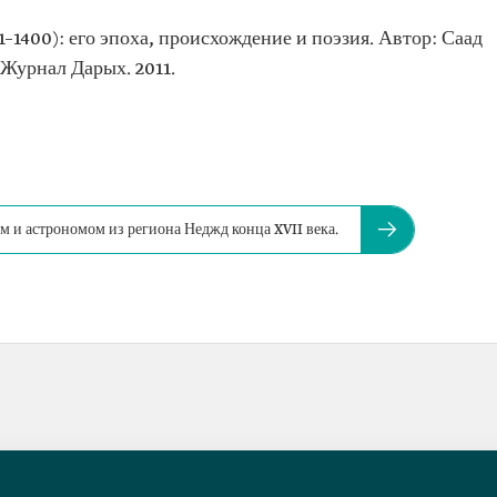
1–1400): его эпоха, происхождение и поэзия. Автор: Саад
 Журнал Дарых. 2011.
м и астрономом из региона Неджд конца XVII века.