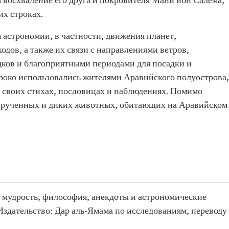
 восхваление его друга и покровителя Мани ибн Салема,
их строках.
 астрономии, в частности, движения планет,
ходов, а также их связи с направлениями ветров,
ков и благоприятными периодами для посадки и
роко использовались жителями Аравийского полуострова,
в своих стихах, пословицах и наблюдениях. Помимо
рирученных и диких животных, обитающих на Аравийском
, мудрость, философия, анекдоты и астрономические
Издательство: Дар аль-Ямама по исследованиям, переводу