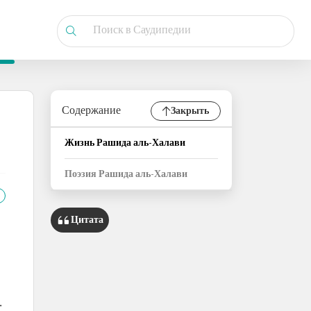
Содержание
Закрыть
Жизнь Рашида аль-Халави
Поэзия Рашида аль-Халави
Цитата
.