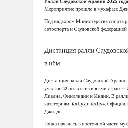
Ралли Саудовской Аравии 2025 год
Мероприятие прошло в мухафазе Джидд
Под надзором Министерства спорта р
автоспорта и Саудовской федерацией
Дистанция ралли Саудовской
в нём
Дистанция ралли Саудовской Аравии 2
участие 22 пилота из восьми стран —
Ливана, Финляндии и Индии. В ралли
категориям: Rally2 и Rally4. Официа
Джидды.
Гонка началась в восточной части му