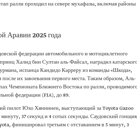
этап ралли проходил на севере мухафазы, включая районы
й Аравии 2025 года
довской федерации автомобильного и мотоциклетного
 принц Халид бин Султан аль-Файсал, наградил катарског
урмана, испанца Кандидо Карреру из команды «Шкода»,
 после их завоевания первого места. Таким образом, Аль-
апах Чемпионата Ближнего Востока по ралли, проводимог
ьной федерации (FIA), до 89.
кий пилот Юхо Хяннинен, выступающий за Toyota Gazoo
1 минуту, 37 секунд и 4 сотых секунды. Саудовский гонщи
ota, финишировал третьим с отставанием в 5 минут, 3