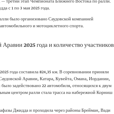
а
— третий этап Чемпионата Ближнего Востока по ралли.
а с 1 по 3 мая 2025 года.
алли было организовано Саудовской компанией
 автомобильного и мотоциклетного спорта.
 Аравии 2025 года и количество участников
025 года составила 824,35 км. В соревновании приняли
 Саудовской Аравии, Катара, Кувейта, Омана, Иордании,
 было задействовано 22 автомобиля, относящихся к двум
льным центром ралли стала трасса на набережной Корниш
хафазы Джидда и проходила через районы Брейман, Вади