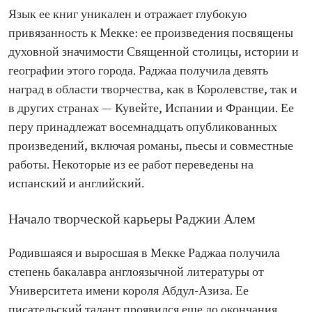
художественной литературы (Арабский
Язык ее книг уникален и отражает глубокую
писатель) Девять наград в области творчества в
Королевстве и других странах
привязанность к Мекке: ее произведения посвящены
Восемнадцать опубликованных произведений,
духовной значимости Священной столицы, истории и
включая романы, пьесы и совместные работы
географии этого города. Раджаа получила девять
наград в области творчества, как в Королевстве, так и
в других странах — Кувейте, Испании и Франции. Ее
перу принадлежат восемнадцать опубликованных
произведений, включая романы, пьесы и совместные
работы. Некоторые из ее работ переведены на
испанский и английский.
Начало творческой карьеры Раджии Алем
Родившаяся и выросшая в Мекке Раджаа получила
степень бакалавра англоязычной литературы от
Университета имени короля Абдул-Азиза. Ее
писательский талант проявился еще до окончания