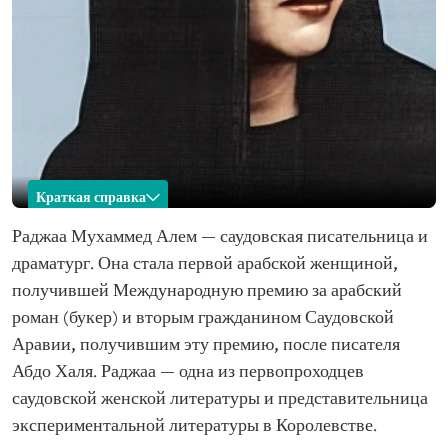
Краткая справка
Раджаа Алем
Раджаа Мухаммед Алем — саудовская писательница и
драматург. Она стала первой арабской женщиной,
Имя
Раджаа Мухаммед Алем Место рождения
получившей Международную премию за арабский
Сфера
Литература и драматургия
роман (букер) и вторым гражданином Саудовской
деятельности
Аравии, получившим эту премию, после писателя
Образование
Бакалавр англоязычной литературы,
Университет имени короля Абдул-Азиза
Абдо Халя. Раджаа — одна из первопроходцев
Основные
саудовской женской литературы и представительница
достижения
Первая арабская женщина, ставшая лауреатом
экспериментальной литературы в Королевстве.
Международной премии арабской