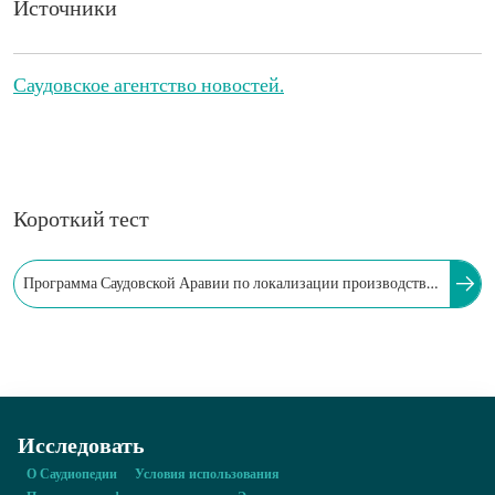
Источники
Саудовское агентство новостей.
Короткий тест
Программа Саудовской Аравии по локализации производства
микросхем направлена на проведение научных исследований,
связанных с этими технологиями, и повышение
квалификации персонала в области разработки и
производства микросхем.
Исследовать
О Саудиопедии
Условия использования