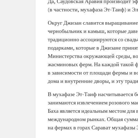
Да, Саудовская Аравия производит эф
(в частности, мухафаза Эт-Таиф) и Эл
Округ Джизан славится выращиванием
чернобыльник и камыш, которые давно
традиционно ассоциируются со свадь
подарками, которые в Джизане приня
Министерства окружающей среды, водн
жасминовых ферм. На каждой такой ф
в зависимости от площади фермы и в
дома и внутренние дворы, и эту трад
В мухафазе Эт-Таиф насчитывается б
занимаются извлечением розового мас
Баха является идеальным местом для 
международном рынках. Общая сумма 
на фермах в горах Сарават мухафазы 