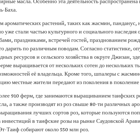
ирные масла. Особенно эта деятельность распространена 
ь-Баха.
 ароматических растений, таких как жасмин, панданус, 
 уже стали частью культурного и социального наследия 
бами, праздниками, встречей гостей, празднованием рож
то дарить по различным поводам. Согласно статистике, 
ых ресурсов и сельского хозяйства в округе Джизан, зде
ерме выращивается от нескольких сотен до нескольких 
озможностей её владельца. Кроме того, шпалеры с жасми
ицию местные жители передают из поколения в поколение 
олее 910 ферм, где занимаются выращиванием таифских ро
ла, а также производят из роз свыше 80-ти различных ар
выращивания лучших сортов роз, которые пользуются попу
инвестиций в таифские розы на рынке Саудовской Арави
Эт-Таиф собирают около 550 млн роз.