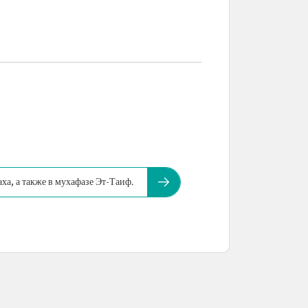
ха, а также в мухафазе Эт-Таиф.