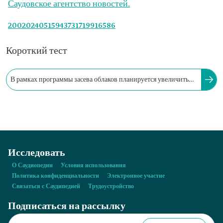
Саудовское агентство новостей.
20020240515943731719916586
Короткий тест
В рамках программы засева облаков планируется увеличить
объем осадков, выпадающих на территории Королевства, на...
Исследовать
О Саудиопедии
Условия использования
Политика конфиденциальности
Электронное участие
Связаться с Саудипедией
Трудоустройство
Подписаться на рассылку