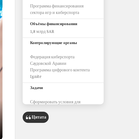
Программа финансирования
сектора игр и киберспорта
Объёмы финансирования
1,8 млрд SAR
Контролирующие органы
Федерация киберспорта
Саудовской Аравии
Программа цифрового контента
Ignite
Задачи
Сформировать условия для
создания высококачественных
проектов в сфере разработки и
Цитата
продвижения видеоигр