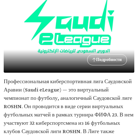
Подробности
Профессиональная киберспортивная лига Саудовской
Аравии (Saudi eLeague) — это виртуальный
чемпионат по футболу, аналогичный Саудовской лиге
ROSHN. Он проводится в виде серии виртуальных
футбольных матчей в рамках турнира ФИФА 23. В нем
участвуют 32 киберспортсмена из 16 футбольных
клубов Саудовской лиги ROSHN. В Лиге также