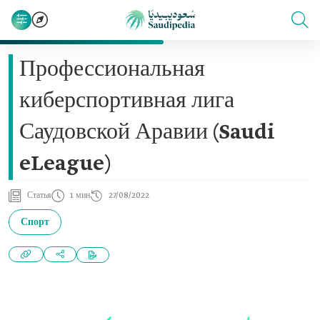
Профессиональная
киберспортивная лига
Саудовской Аравии (Saudi
eLeague)
Статья
1 мин
27/08/2022
Спорт