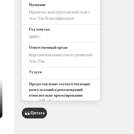
Название
Проектно-конструкторский отдел
Аль-Улы Классификация
Год запуска
2020 г.
Ответственный орган
Королевская комиссия по развитию
Аль-Улы
Услуги
Предоставление соответствующих
консультаций и рекомендаций
относительно проектирования
зданий Особенности проектов
Цитата
Максимально эффективное
использование пространства
зданий Обеспечение максимально
возможной площади для