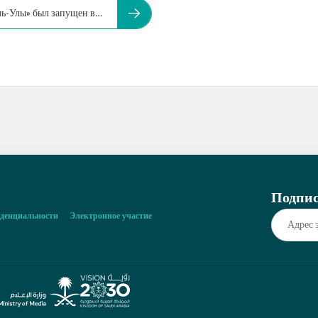
ль-Улы» был запущен в…
Подпис
денциальности
Электронное участие