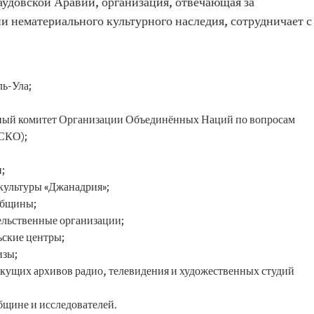
удовской Аравии, организация, отвечающая за
 нематериального культурного наследия, сотрудничает с
ь-Ула;
ный комитет Организации Объединённых Наций по вопросам
ЕСКО);
;
культуры «Джанадрия»;
общины;
ельственные организации;
ьские центры;
изы;
екущих архивов радио, телевидения и художественных студий
щине и исследователей.