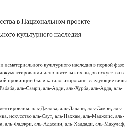
сства в Национальном проекте
ьного культурного наследия
 нематериального культурного наследия в первой фазе
 документировании исполнительских видов искусства в
ской провинции были каталогизированы следующие виды
Рабаба, аль-Самри, аль-Арди, аль-Хурба, аль-Арда, аль-
ентированы: аль-Джалва, аль-Давари, аль-Самри, аль-
ва, искусство аль-Саут, аль-Наххам, аль-Маджлис, аль-
за, аль-Фаджри, аль-Адасани, аль-Хаддади, аль-Махулаф,