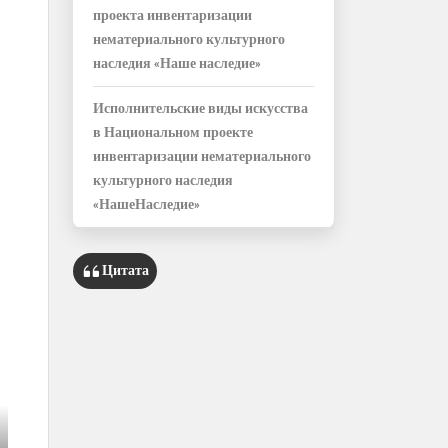
проекта инвентаризации
нематериального культурного
наследия «Наше наследие»
Исполнительские виды искусства
в Национальном проекте
инвентаризации нематериального
культурного наследия
«НашеНаследие»
Цитата