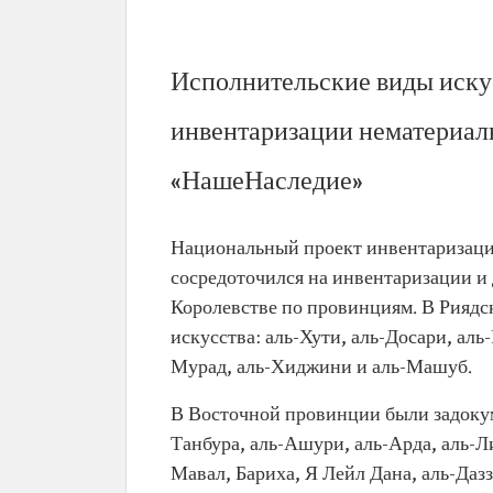
Исполнительские виды иску
инвентаризации нематериал
«НашеНаследие»
Национальный проект инвентаризации
сосредоточился на инвентаризации и
Королевстве по провинциям. В Рияд
искусства: аль-Хути, аль-Досари, аль-
Мурад, аль-Хиджини и аль-Машуб.
В Восточной провинции были задокум
Танбура, аль-Ашури, аль-Арда, аль-Ли
Мавал, Бариха, Я Лейл Дана, аль-Даз