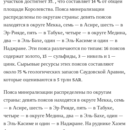
участков достигнет 35. , что составляет 14 % от общей
площади Королевства. Пояса минерализации
распределены по округам страны: девять поясов
находятся в округе Мекка, семь — в Асире, шесть — в
Эр-Рияде, пять — в Табуке, четыре — в округе Медина,
два — в Эль-Бахе, один — в Эль-Касиме и один — в
Наджране. Эти пояса различаются по типам: 16 поясов
содержат золото, 15 — сульфиды, 3 — никель и 1 —
цинк. Сырьевые ресурсы этих поясов составляют
около 75 % геологических запасов Саудовской Аравии,
которые оцениваются в 5 трлн SAR.
Пояса минерализации распределены по округам
страны: девять поясов находятся в округе Мекка, семь
— в Асире, шесть — в Эр-Рияде, пять — в Табуке,
четыре — в округе Медина, два — в Эль-Бахе, один —
в Эль-Касиме и один — в Наджране. На руднике Хазем