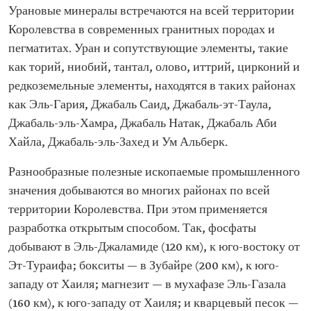
Урановые минералы встречаются на всей территории
Королевства в современных гранитных породах и
пегматитах. Уран и сопутствующие элементы, такие
как торий, ниобий, тантал, олово, иттрий, цирконий и
редкоземельные элементы, находятся в таких районах
как Эль-Гария, Джабаль Саид, Джабаль-эт-Таула,
Джабаль-эль-Хамра, Джабаль Натак, Джабаль Аби
Хайла, Джабаль-эль-Захед и Ум Альберк.
Разнообразные полезные ископаемые промышленного
значения добываются во многих районах по всей
территории Королевства. При этом применяется
разработка открытым способом. Так, фосфаты
добывают в Эль-Джаламиде (120 км), к юго-востоку от
Эт-Тураифа; бокситы — в Зубайре (200 км), к юго-
западу от Хаиля; магнезит — в мухафазе Эль-Газала
(160 км), к юго-западу от Хаиля; и кварцевый песок —