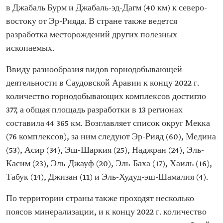
в Джабаль Бурм и Джабаль-эд-Дагм (40 км) к северо-
востоку от Эр-Рияда. В стране также ведется
разработка месторождений других полезных
ископаемых.
Ввиду разнообразия видов горнодобывающей
деятельности в Саудовской Аравии к концу 2022 г.
количество горнодобывающих комплексов достигло
377, а общая площадь разработки в 13 регионах
составила 44 365 км. Возглавляет список округ Мекка
(76 комплексов), за ним следуют Эр-Рияд (60), Медина
(53), Асир (34), Эш-Шаркия (25), Наджран (24), Эль-
Касим (23), Эль-Джауф (20), Эль-Баха (17), Хаиль (16),
Табук (14), Джизан (11) и Эль-Худуд-эш-Шамалия (4).
По территории страны также проходят несколько
поясов минерализации, и к концу 2022 г. количество