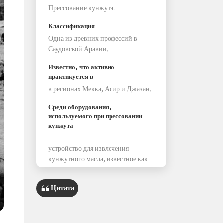
Прессование кунжута.
Классификация
Одна из древних профессий в
Саудовской Аравии.
Известно, что активно
практикуется в
в регионах Мекка, Асир и Джазан.
Среди оборудования,
используемого при прессовании
кунжута
устройство для извлечения
кунжутного масла, известное как
«аль-Ма‘сара» или «Ма‘сарат аль-
джульджулян»
Цитата
древесина и камни, полученные из
деревьев сидр и атхль.