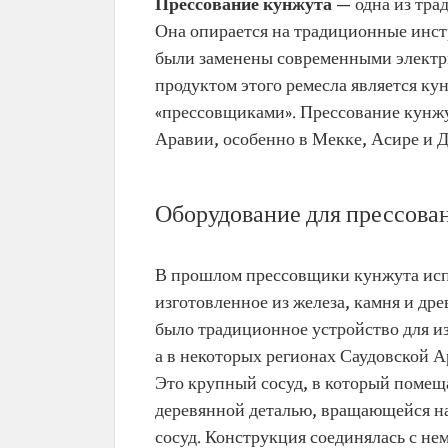
Прессование кунжута —
одна из тра
Она опирается на традиционные инст
были заменены современными элект
продуктом этого ремесла является ку
«прессовщиками». Прессование кунжу
Аравии, особенно в Мекке, Асире и Д
Оборудование для прессова
В прошлом прессовщики кунжута исп
изготовленное из железа, камня и дре
было традиционное устройство для из
а в некоторых регионах Саудовской А
Это крупный сосуд, в который помеща
деревянной деталью, вращающейся на
сосуд. Конструкция соединялась с не