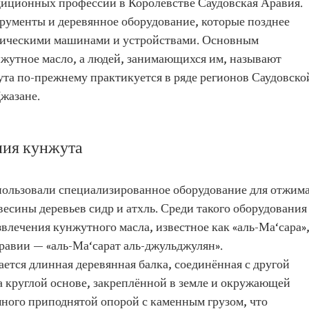
диционных профессий в Королевстве Саудовская Аравия.
рументы и деревянное оборудование, которые позднее
рическими машинами и устройствами. Основным
нжутное масло, а людей, занимающихся им, называют
та по-прежнему практикуется в ряде регионов Саудовско
жазане.
ния кунжута
ользовали специализированное оборудование для отжима
весины деревьев сидр и атхль. Среди такого оборудования
влечения кунжутного масла, известное как «аль-Ма‘сара»
равии — «аль-Ма‘сарат аль-джульджулян».
ется длинная деревянная балка, соединённая с другой
 круглой основе, закреплённой в земле и окружающей
много приподнятой опорой с каменным грузом, что