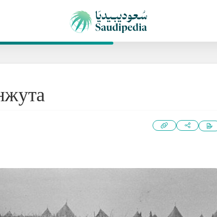
нжута