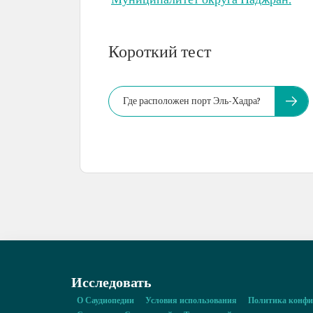
Муниципалитет округа Наджран.
Короткий тест
Где расположен порт Эль-Хадра?
Исследовать
О Саудиопедии
Условия использования
Политика конфи