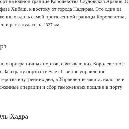
орт на южной границе Королевства Саудовская Аравия. О
фазе Хибаш, к востоку от города Наджран. Это один из
женных вдоль самой протяженной границы Королевства,
 и растянулась на 1327 км.
ра
тных приграничных портов, связывающих Королевство с
. За охрану порта отвечает Главное управление
рства внутренних дел, а Управление закята, налогов и
оженные операции и сбор таможенных пошлин в порту
Эль-Хадра