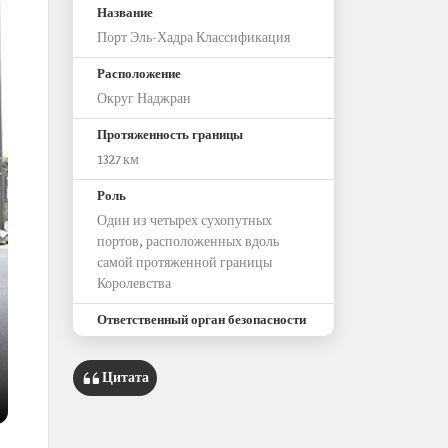
Название
Порт Эль-Хадра Классификация
Расположение
Округ Наджран
Протяженность границы
1327 км
Роль
Один из четырех сухопутных
портов, расположенных вдоль
самой протяженной границы
Королевства
Ответственный орган безопасности
Главное управление пограничной
службы.
Цитата
Управление закята, налогов и
таможенных служб