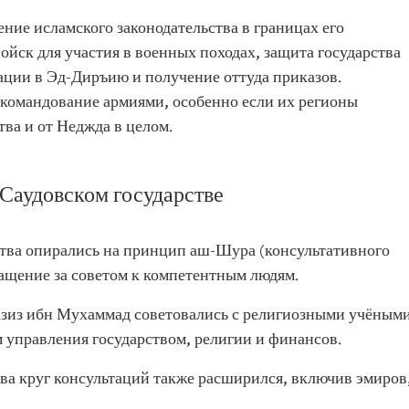
ние исламского законодательства в границах его
войск для участия в военных походах, защита государства
ации в Эд-Диръию и получение оттуда приказов.
командование армиями, особенно если их регионы
тва и от Неджда в целом.
Саудовском государстве
тва опирались на принцип аш-Шура (консультативного
ращение за советом к компетентным людям.
зиз ибн Мухаммад советовались с религиозными учёным
 управления государством, религии и финансов.
ва круг консультаций также расширился, включив эмиров