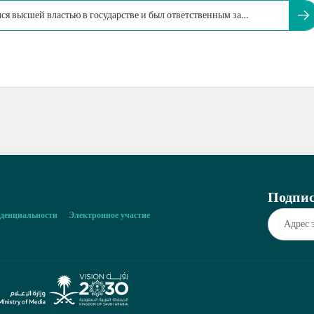
ся высшей властью в государстве и был ответственным за
Подпис
денциальности
Электронное участие