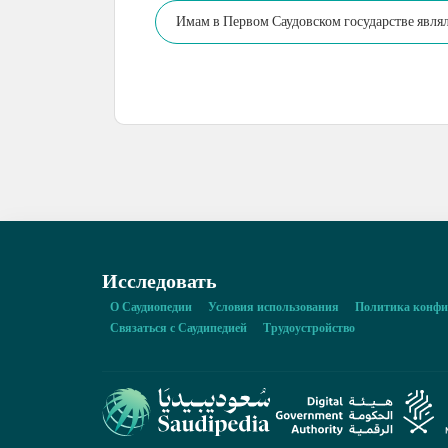
Имам в Первом Саудовском государстве являл
управление его делами.
Исследовать
О Саудиопедии
Условия использования
Политика конфи
Связаться с Саудипедией
Трудоустройство