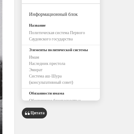
Информационный блок
Название
Политическая система Первого
Саудовского государства
Элементы политической системы
Имам
Наследник престола
Эмират
Система аш-Шура
(консультативный совет)
Обязанности имама
Обеспечение безопасности и
стабильности
Цитата
Надзор за финансовыми делами,
военными вопросами и сферой
образования