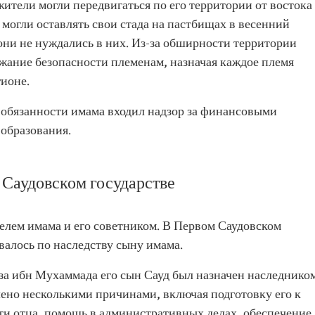
 жители могли передвигаться по его территории от востока
а могли оставлять свои стада на пастбищах в весенний
 они не нуждались в них. Из-за обширности территории
жание безопасности племенам, назначая каждое племя
гионе.
 обязанности имама входил надзор за финансовыми
 образования.
 Саудовском государстве
елем имама и его советником. В Первом Саудовском
валось по наследству сыну имама.
за ибн Мухаммада его сын Сауд был назначен наследнико
лено несколькими причинами, включая подготовку его к
ти отца, помощь в административных делах, обеспечение