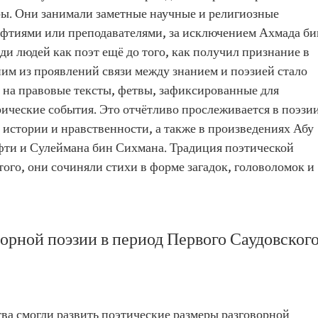
оры. Они занимали заметные научные и религиозные
муфтиями или преподавателями, за исключением Ахмада би
и людей как поэт ещё до того, как получил признание в
им из проявлений связи между знанием и поэзией стало
 на правовые тексты, фетвы, зафиксированные для
рические события. Это отчётливо прослеживается в поэзи
стории и нравственности, а также в произведениях Абу
фти и Сулеймана бин Сихмана. Традиция поэтической
ого, они сочиняли стихи в форме загадок, головоломок и
орной поэзии в период Первого Саудовског
ва смогли развить поэтические размеры разговорной