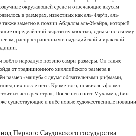
 созвучные окружающей среде и отвечающие вкусам
явилось в размерах, известных как аль-Фар‘и, аль-
е также заметно в поэзии Абдаллы аль-Умайра, который
авшие определённой выразительностью, однако по своему
апевам, распространённым в надждийской и иракской
адиции.
и ввёл в народную поэзию самри-размеры. Он также
ойдя от традиционного хилялийского размера в
дён размер «машуб» с двумя обязательными рифмами,
ришедших после него. Кроме того, появилась форма
остоит из четырёх строк. После него поэт Мухаммад бин
 уже существующие и внёс новые художественные новаци
риод Первого Саудовского государства