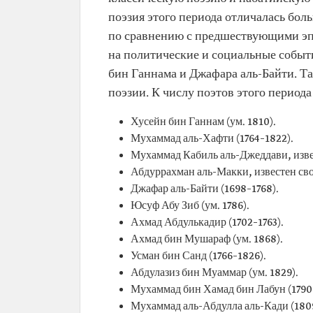
поэзия этого периода отличалась бо
по сравнению с предшествующими эп
на политические и социальные событи
бин Ганнама и Джафара аль-Байти. Т
поэзии. К числу поэтов этого периода
Хусейн бин Ганнам (ум. 1810).
Мухаммад аль-Хафти (1764–1822).
Мухаммад Кабиль аль-Джеддави, извест
Абдуррахман аль-Макки, известен свое
Джафар аль-Байти (1698–1768).
Юсуф Абу Зиб (ум. 1786).
Ахмад Абдулькадир (1702–1763).
Ахмад бин Мушараф (ум. 1868).
Усман бин Санд (1766–1826).
Абдулазиз бин Муаммар (ум. 1829).
Мухаммад бин Хамад бин Лабун (1790
Мухаммад аль-Абдулла аль-Кади (180