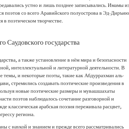
редавались устно и лишь позднее записывались. Имамы и
я поэтов со всего Аравийского полуострова в Эд-Диръию
я в поэтическом творчестве.
го Саудовского государства
арства, а также установление в нём мира и безопасности
ной, интеллектуальной и литературной деятельности. В
е темы, и некоторые поэты, такие как Абдуррахман аль-
ви, стремились создавать поэтические произведения в
спользуя новые поэтические размеры и мувашшахаты
 части поэтов наблюдалось сочетание разговорной и
жде классическая арабская поэзия переживала расцвет,
грессу региона.
аны с наукой и знанием и прежде всего рассматривались