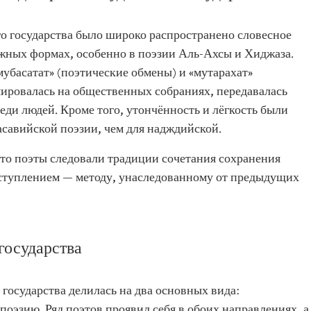
го государства было широко распространено словесное
ложных формах, особенно в поэзии Аль-Ахсы и Хиджаза.
мубасатат» (поэтические обмены) и «мутарахат»
мировалась на общественных собраниях, передавалась
еди людей. Кроме того, утончённость и лёгкость были
асавийской поэзии, чем для надждийской.
 то поэты следовали традиции сочетания сохранения
вступлением — методу, унаследованному от предыдущих
государства
 государства делилась на два основных вида:
оэзию. Ряд поэтов проявил себя в обоих направлениях, а