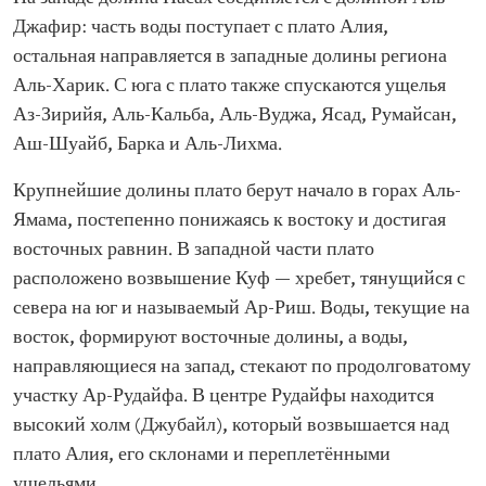
Джафир: часть воды поступает с плато Алия,
остальная направляется в западные долины региона
Аль-Харик. С юга с плато также спускаются ущелья
Аз-Зирийя, Аль-Кальба, Аль-Вуджа, Ясад, Румайсан,
Аш-Шуайб, Барка и Аль-Лихма.
Крупнейшие долины плато берут начало в горах Аль-
Ямама, постепенно понижаясь к востоку и достигая
восточных равнин. В западной части плато
расположено возвышение Куф — хребет, тянущийся с
севера на юг и называемый Ар-Риш. Воды, текущие на
восток, формируют восточные долины, а воды,
направляющиеся на запад, стекают по продолговатому
участку Ар-Рудайфа. В центре Рудайфы находится
высокий холм (Джубайл), который возвышается над
плато Алия, его склонами и переплетёнными
ущельями.