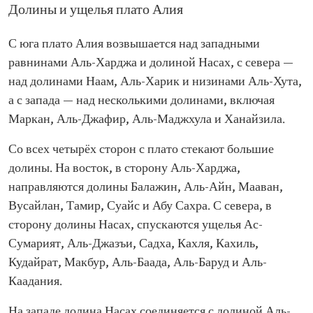
Долины и ущелья плато Алия
С юга плато Алия возвышается над западными
равнинами Аль-Харджа и долиной Насах, с севера —
над долинами Наам, Аль-Харик и низинами Аль-Хута,
а с запада — над несколькими долинами, включая
Маркан, Аль-Джафир, Аль-Маджхула и Ханайзила.
Со всех четырёх сторон с плато стекают большие
долины. На восток, в сторону Аль-Харджа,
направляются долины Балажин, Аль-Айн, Мааван,
Вусайлан, Тамир, Суайс и Абу Сахра. С севера, в
сторону долины Насах, спускаются ущелья Ас-
Сумарият, Аль-Джазъи, Садха, Кахля, Кахиль,
Кудайрат, Макбур, Аль-Баада, Аль-Баруд и Аль-
Каадания.
На западе долина Насах соединяется с долиной Аль-