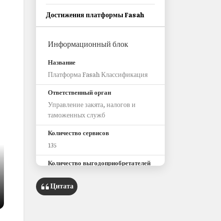
Достижения платформы Fasah
Информационный блок
Название
Платформа Fasah Классификация
Ответственный орган
Управление закята, налогов и
таможенных служб
Количество сервисов
135
Количество выгодоприобретателей
44 000 импортеров и экспортеров
3349 таможенных агентов
Цитата
154 транспортные компании
33 автомобильных дилера 13
операторов портов