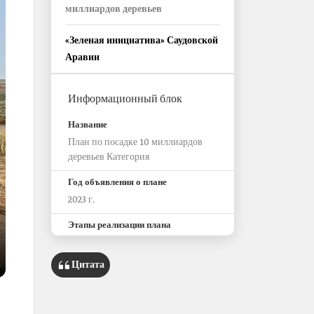
миллиардов деревьев
«Зеленая инициатива» Саудовской
Аравии
Информационный блок
Название
План по посадке 10 миллиардов
деревьев Категория
Год объявления о плане
2023 г.
Этапы реализации плана
Первый этап проводится в период с
Цитата
2024 по 2030 год и
предусматривает подход к
восстановлению окружающей