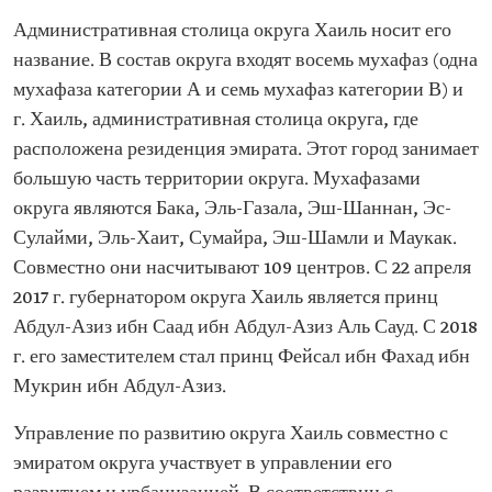
Административная столица округа Хаиль носит его
название. В состав округа входят восемь мухафаз (одна
мухафаза категории А и семь мухафаз категории В) и
г. Хаиль, административная столица округа, где
расположена резиденция эмирата. Этот город занимает
большую часть территории округа. Мухафазами
округа являются Бака, Эль-Газала, Эш-Шаннан, Эс-
Сулайми, Эль-Хаит, Сумайра, Эш-Шамли и Маукак.
Совместно они насчитывают 109 центров. С 22 апреля
2017 г. губернатором округа Хаиль является принц
Абдул-Азиз ибн Саад ибн Абдул-Азиз Аль Сауд. С 2018
г. его заместителем стал принц Фейсал ибн Фахад ибн
Мукрин ибн Абдул-Азиз.
Управление по развитию округа Хаиль совместно с
эмиратом округа участвует в управлении его