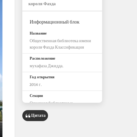
короля Фахда
Информационный блок
Название
Общественная библиотека имени
короля Фахда Классификация
Расположение
мухафаза Джидда.
Год открытия
2014 г.
Секции
Основная библиотека и
справочные отделы
Цитата
Визуальная библиотека
Детская библиотека
Библиотека для женщин
Библиотека для юношества