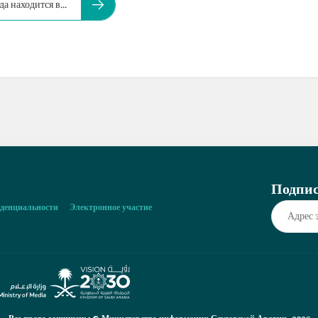
 находится в...
Подпис
денциальности
Электронное участие