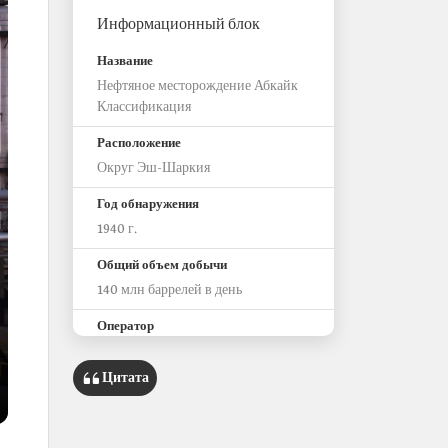
Информационный блок
Название
Нефтяное месторождение Абкайк
Классификация
Расположение
Округ Эш-Шаркия
Год обнаружения
1940 г.
Общий объем добычи
140 млн баррелей в день
Оператор
Саудовская компания Aramco
Цитата
Важнейшие характеристики
Одно из первых нефтяных