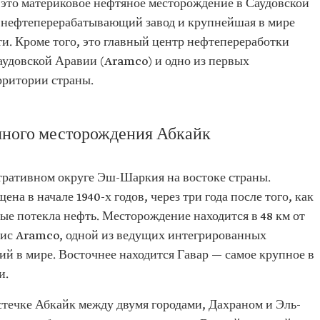
это материковое нефтяное месторождение в Саудовской
 нефтеперерабатывающий завод и крупнейшая в мире
и. Кроме того, это главный центр нефтепереработки
удовской Аравии (Aramco) и одно из первых
рритории страны.
яного месторождения Абкайк
ративном округе Эш-Шаркия на востоке страны.
на в начале 1940-х годов, через три года после того, как
ые потекла нефть. Месторождение находится в 48 км от
фис Aramco, одной из ведущих интегрированных
й в мире. Восточнее находится Гавар — самое крупное в
и.
течке Абкайк между двумя городами, Дахраном и Эль-