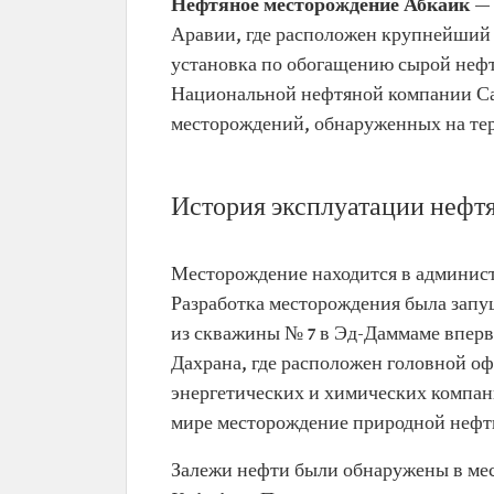
Нефтяное месторождение Абкайк
— 
Аравии, где расположен крупнейший
установка по обогащению сырой нефт
Национальной нефтяной компании Са
месторождений, обнаруженных на те
История эксплуатации нефт
Месторождение находится в админист
Разработка месторождения была запуще
из скважины № 7 в Эд-Даммаме вперв
Дахрана, где расположен головной о
энергетических и химических компани
мире месторождение природной нефт
Залежи нефти были обнаружены в мес