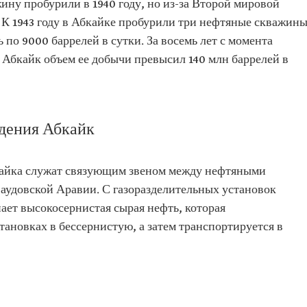
ну пробурили в 1940 году, но из-за Второй мировой
 К 1943 году в Абкайке пробурили три нефтяные скважины
 по 9000 баррелей в сутки. За восемь лет с момента
Абкайк объем ее добычи превысил 140 млн баррелей в
дения Абкайк
айка служат связующим звеном между нефтяными
удовской Аравии. С газоразделительных установок
ает высокосернистая сырая нефть, которая
ановках в бессернистую, а затем транспортируется в