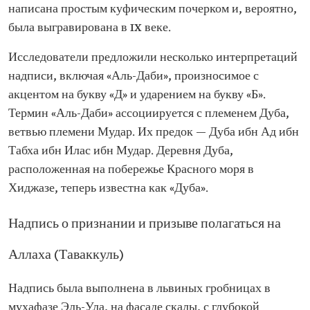
написана простым куфическим почерком и, вероятно,
была выгравирована в IX веке.
Исследователи предложили несколько интерпретаций
надписи, включая «Аль-Даби», произносимое с
акцентом на букву «Д» и ударением на букву «Б».
Термин «Аль-Даби» ассоциируется с племенем Дуба,
ветвью племени Мудар. Их предок — Дуба ибн Ад ибн
Табха ибн Илас ибн Мудар. Деревня Дуба,
расположенная на побережье Красного моря в
Хиджазе, теперь известна как «Дуба».
Надпись о признании и призыве полагаться на
Аллаха (Таваккуль)
Надпись была выполнена в львиных гробницах в
мухафазе Эль-Ула, на фасаде скалы, с глубокой