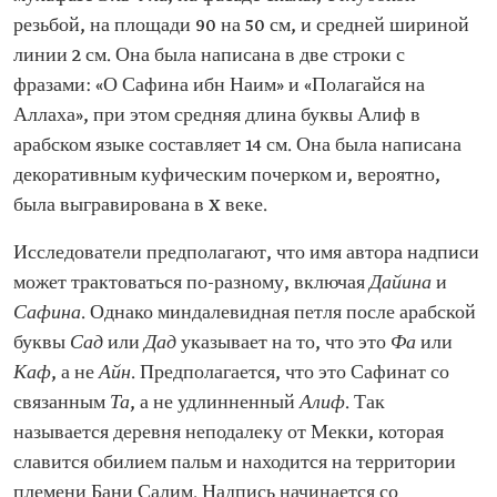
резьбой, на площади 90 на 50 см, и средней шириной
линии 2 см. Она была написана в две строки с
фразами: «О Сафина ибн Наим» и «Полагайся на
Аллаха», при этом средняя длина буквы Алиф в
арабском языке составляет 14 см. Она была написана
декоративным куфическим почерком и, вероятно,
была выгравирована в X веке.
Исследователи предполагают, что имя автора надписи
может трактоваться по-разному, включая
Дайина
и
Сафина
. Однако миндалевидная петля после арабской
буквы
Сад
или
Дад
указывает на то, что это
Фа
или
Каф
, а не
Айн
. Предполагается, что это Сафинат со
связанным
Та
, а не удлинненный
Алиф
. Так
называется деревня неподалеку от Мекки, которая
славится обилием пальм и находится на территории
племени Бани Салим. Надпись начинается со