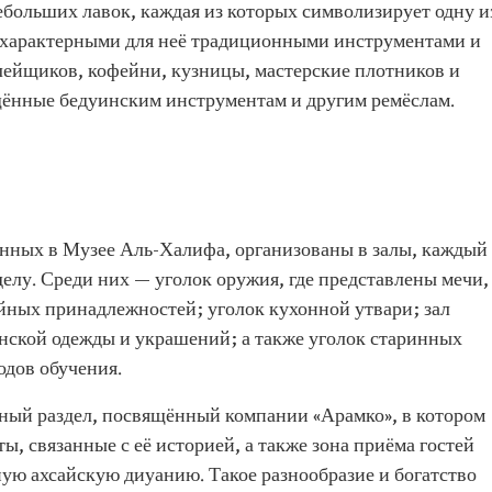
ебольших лавок, каждая из которых символизирует одну и
 характерными для неё традиционными инструментами и
лейщиков, кофейни, кузницы, мастерские плотников и
щённые бедуинским инструментам и другим ремёслам.
енных в Музее Аль-Халифа, организованы в залы, каждый
елу. Среди них — уголок оружия, где представлены мечи,
йных принадлежностей; уголок кухонной утвари; зал
енской одежды и украшений; а также уголок старинных
одов обучения.
ьный раздел, посвящённый компании «Арамко», в котором
, связанные с её историей, а также зона приёма гостей
ую ахсайскую диуанию. Такое разнообразие и богатство