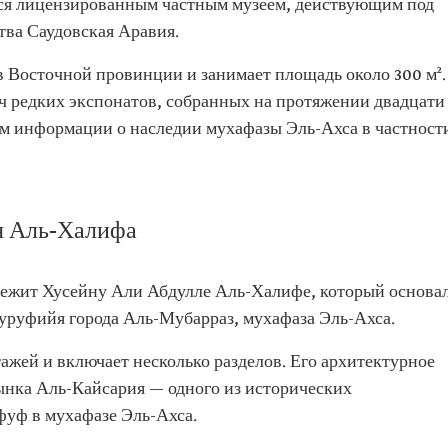
ся лицензированным частным музеем, действующим под
тва Саудовская Аравия.
в Восточной провинции и занимает площадь около 300 м².
яч редких экспонатов, собранных на протяжении двадцати
ком информации о наследии мухафазы Эль-Ахса в частност
я Аль-Халифа
ежит Хусейну Али Абдулле Аль-Халифе, который основа
Шуруфийя города Аль-Мубарраз, мухафаза Эль-Ахса.
ажей и включает несколько разделов. Его архитектурное
нка Аль-Кайсария — одного из исторических
уф в мухафазе Эль-Ахса.