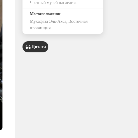
Частный музей наследия.
Местоположение
Мухафаза Эль-Ахса, Восточная
провинция.
Цитата