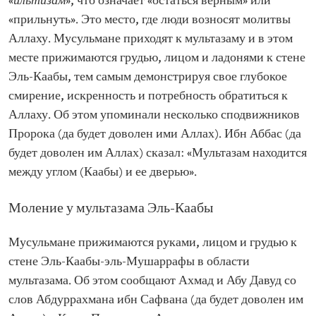
«
ильтизам
», что означает «остаться верным» или
«прильнуть». Это место, где люди возносят молитвы
Аллаху. Мусульмане приходят к мультазаму и в этом
месте прижимаются грудью, лицом и ладонями к стене
Эль-Каабы, тем самым демонстрируя свое глубокое
смирение, искренность и потребность обратиться к
Аллаху. Об этом упоминали несколько сподвижников
Пророка (да будет доволен ими Аллах). Ибн Аббас (да
будет доволен им Аллах) сказал: «Мультазам находится
между углом (Каабы) и ее дверью».
Моление у мультазама Эль-Каабы
Мусульмане прижимаются руками, лицом и грудью к
стене Эль-Каабы-эль-Мушаррафы в области
мультазама. Об этом сообщают Ахмад и Абу Давуд со
слов Абдуррахмана ибн Сафвана (да будет доволен им