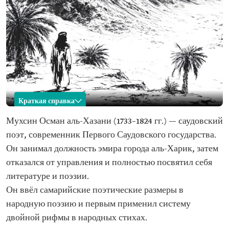
Краткая справка
Мухсин аль-Хазани
Мухсин Осман аль-Хазани (1733–1824 гг.) — саудовский
поэт, современник Первого Саудовского государства.
Имя:
Мухсин аль-Хазани.
Он занимал должность эмира города аль-Харик, затем
Классификация:
Саудовский поэт, современник Первого
отказался от управления и полностью посвятил себя
Саудовского государства.
литературе и поэзии.
Дата рождения:
1733 г.
Он ввёл самарийские поэтические размеры в
Дата смерти:
1824 г.
народную поэзию и первым применил систему
двойной рифмы в народных стихах.