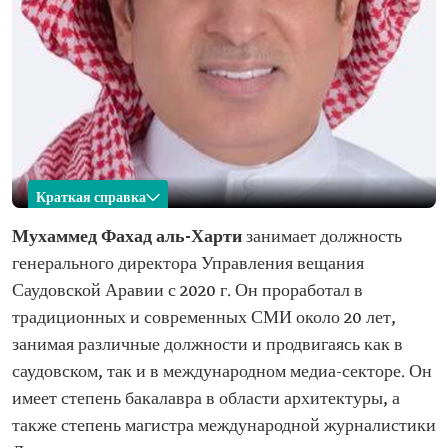
Краткая справка
Мухаммед Фахад аль-Харти
Мухаммед Фахад аль-Харти
занимает должность
генерального директора Управления вещания
Имя
Мухаммед Фахад аль-Харти Текущая должность
Саудовской Аравии с 2020 г. Он проработал в
Год назначения
2020
традиционных и современных СМИ около 20 лет,
Образование
Степень бакалавра в области архитектуры
занимая различные должности и продвигаясь как в
Степень магистра в области международной
журналистики
саудовском, так и в международном медиа-секторе. Он
Предыдущие
Главный редактор журнала Arrajol
имеет степень бакалавра в области архитектуры, а
должности
Главный редактор журналов «Сайидати» и «Аль-
также степень магистра международной журналистики
Джамиля»