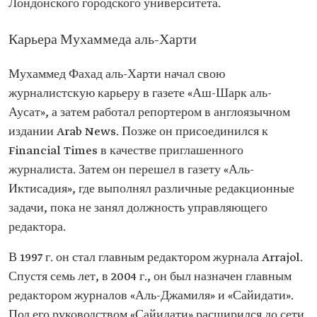
Лондонского городского университета.
Главный редактор газеты Arab News
Наиболее
Запуск социального ток-шоу Bidoun Shak («Без
Карьера Мухаммеда аль-Харти
значимые
сомнений») на MBC
проекты
Мухаммед Фахад аль-Харти начал свою
журналистскую карьеру в газете «Аш-Шарк аль-
Аусат», а затем работал репортером в англоязычном
издании Arab News. Позже он присоединился к
Financial Times в качестве приглашенного
журналиста. Затем он перешел в газету «Аль-
Иктисадия», где выполнял различные редакционные
задачи, пока не занял должность управляющего
редактора.
В 1997 г. он стал главным редактором журнала Arrajol.
Спустя семь лет, в 2004 г., он был назначен главным
редактором журналов «Аль-Джамиля» и «Сайидати».
Под его руководством «Сайидати» расширился до сети