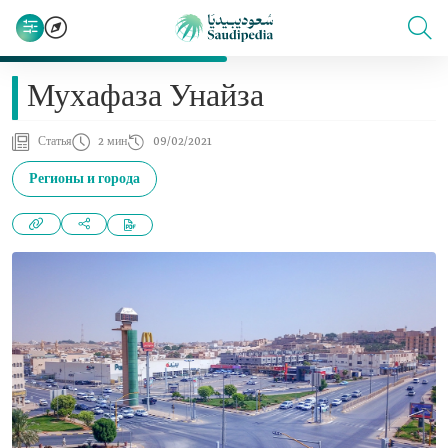
Мухафаза Унайза
Статья
2 мин
09/02/2021
Регионы и города