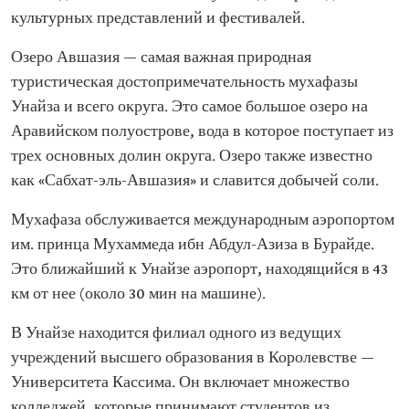
культурных представлений и фестивалей.
Озеро Авшазия — самая важная природная
туристическая достопримечательность мухафазы
Унайза и всего округа. Это самое большое озеро на
Аравийском полуострове, вода в которое поступает из
трех основных долин округа. Озеро также известно
как «Сабхат-эль-Авшазия» и славится добычей соли.
Мухафаза обслуживается международным аэропортом
им. принца Мухаммеда ибн Абдул-Азиза в Бурайде.
Это ближайший к Унайзе аэропорт, находящийся в 43
км от нее (около 30 мин на машине).
В Унайзе находится филиал одного из ведущих
учреждений высшего образования в Королевстве —
Университета Кассима. Он включает множество
колледжей, которые принимают студентов из