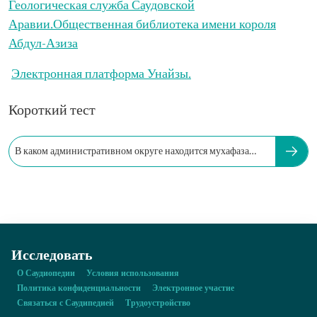
Геологическая служба Саудовской
Аравии.
Общественная библиотека имени короля
Абдул-Азиза
Электронная платформа Унайзы.
Короткий тест
В каком административном округе находится мухафаза
Унайза?
Исследовать
О Саудиопедии
Условия использования
Политика конфиденциальности
Электронное участие
Связаться с Саудипедией
Трудоустройство