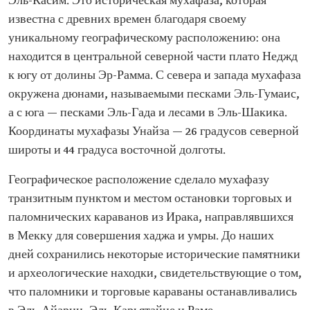
Эль-Касим. Это историческая мухафаза, которая
известна с древних времен благодаря своему
уникальному географическому расположению: она
находится в центральной северной части плато Неджд
к югу от долины Эр-Рамма. С севера и запада мухафаза
окружена дюнами, называемыми песками Эль-Гумаис,
а с юга — песками Эль-Гада и лесами в Эль-Шакика.
Координаты мухафазы Унайза — 26 градусов северной
широты и 44 градуса восточной долготы.
Географическое расположение сделало мухафазу
транзитным пунктом и местом остановки торговых и
паломнических караванов из Ирака, направлявшихся
в Мекку для совершения хаджа и умры. До наших
дней сохранились некоторые исторические памятники
и археологические находки, свидетельствующие о том,
что паломники и торговые караваны останавливались