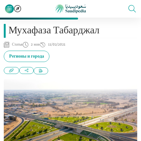
Мухафаза Табарджал
Статья
2 мин
11/02/2021
Регионы и города