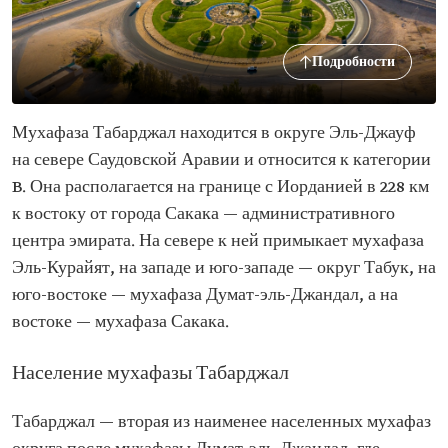
Подробности
Мухафаза Табарджал находится в округе Эль-Джауф
на севере Саудовской Аравии и относится к категории
B. Она располагается на границе с Иорданией в 228 км
к востоку от города Сакака — административного
центра эмирата. На севере к ней примыкает мухафаза
Эль-Курайят, на западе и юго-западе — округ Табук, на
юго-востоке — мухафаза Думат-эль-Джандал, а на
востоке — мухафаза Сакака.
Население мухафазы Табарджал
Табарджал — вторая из наименее населенных мухафаз