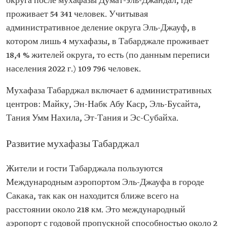
округа после мухафазы Думат-эль-Джандал, где
проживает 54 341 человек. Учитывая
административное деление округа Эль-Джауф, в
котором лишь 4 мухафазы, в Табарджале проживает
18,4 % жителей округа, то есть (по данным переписи
населения 2022 г.) 109 796 человек.
Мухафаза Табарджал включает 6 административных
центров: Майку, Эн-Набк Абу Каср, Эль-Бусайта,
Тания Умм Нахила, Эт-Тания и Эс-Субайха.
Развитие мухафазы Табарджал
Жители и гости Табарджала пользуются
Международным аэропортом Эль-Джауфа в городе
Сакака, так как он находится ближе всего на
расстоянии около 218 км. Это международный
аэропорт с годовой пропускной способностью около 2