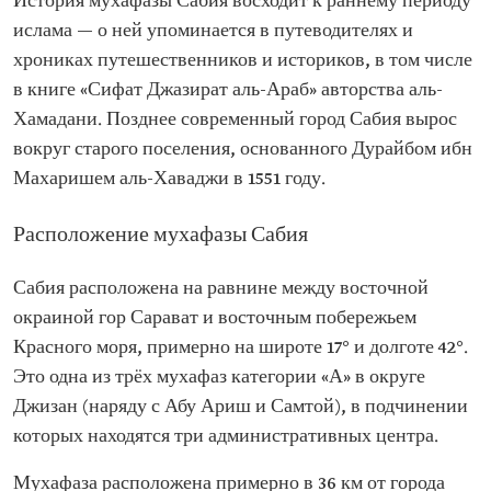
История мухафазы Сабия восходит к раннему периоду
ислама — о ней упоминается в путеводителях и
хрониках путешественников и историков, в том числе
в книге «Сифат Джазират аль-Араб» авторства аль-
Хамадани. Позднее современный город Сабия вырос
вокруг старого поселения, основанного Дурайбом ибн
Махаришем аль-Хаваджи в 1551 году.
Расположение мухафазы Сабия
Сабия расположена на равнине между восточной
окраиной гор Сарават и восточным побережьем
Красного моря, примерно на широте 17° и долготе 42°.
Это одна из трёх мухафаз категории «А» в округе
Джизан (наряду с Абу Ариш и Самтой), в подчинении
которых находятся три административных центра.
Мухафаза расположена примерно в 36 км от города