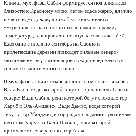
Климат мухафазы Сабия формируется под влиянием
близости к Красному морю: летом здесь жарко, влажно
и часто идут дожди, а зимой устанавливается
умеренная погода с незначительными осадками;
температура, как правило, не опускается ниже 18 °C.
Ежегодно с июля по сентябрь на Сабию и
прилегающие деревни приходят сильные северо-
западные ветры, приносящие дожди перед началом
сельскохозяйственного сезона.
В мухафазе Сабия четыре долины со множеством рек:
Вади Каси, воды которой текут с гор Бани эль-Гази на
севере; Вади Сабия, реки которой бегут с южных гор
Харуб и Эль-Амшаиф; Вади Дамис, воды которой
текут с гор Манджид и гор рядом с административным
центром Харуб; и Вади Нахлан, реки которой
протекают с севера и юга гор Аква.