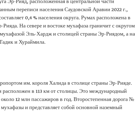
уга Эр-Рияд, расположенная в центральной части
анным переписи населения Саудовской Аравии 2022 г.,
 составляет 0,4 % населения округа. Румах расположена в
р-Рияда. На севере и востоке мухафаза граничит с округом
 мухафазой Эль-Хардж и столицей страны Эр-Риядом, а на
Тадик и Хураймила.
ропортом им. короля Халида в столице страны Эр-Рияде.
 расположен в 113 км от столицы. Это международный
около 12 млн пассажиров в год. Второстепенная дорога №
ы мухафазы и представляет собой основной наземный