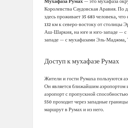
Мухафаза Румах
— это мухафаза окр
Королевства Саудовская Аравия. По д
здесь проживает 35 683 человека, что
132 км к северо-востоку от столицы Э
Аш-Шаркия, на юге и юго-западе — с
западе — с мухафазами Эль-Маджма, 
Доступ к мухафазе Румах
Жители и гости Румаха пользуются аэ
Он является ближайшим аэропортом и
аэропорт с пропускной способностью 
550 проходит через западные границ
маршрут в Румах и из него.