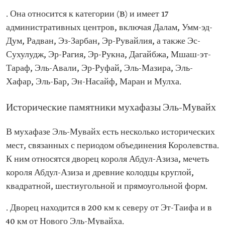
. Она относится к категории (B) и имеет 17
административных центров, включая Далам, Умм-эд-
Дум, Радван, Эз-Зарбан, Эр-Рувайлия, а также Эс-
Сухулудж, Эр-Рагия, Эр-Рукна, Дагайбжа, Мшаш-эт-
Тараф, Эль-Авали, Эр-Руфай, Эль-Мазира, Эль-
Хафар, Эль-Бар, Эн-Насайф, Маран и Мулха.
Исторические памятники мухафазы Эль-Мувайх
В мухафазе Эль-Мувайх есть несколько исторических
мест, связанных с периодом объединения Королевства.
К ним относятся дворец короля Абдул-Азиза, мечеть
короля Абдул-Азиза и древние колодцы круглой,
квадратной, шестиугольной и прямоугольной форм.
. Дворец находится в 200 км к северу от Эт-Таифа и в
40 км от Нового Эль-Мувайха.