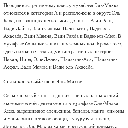
По административному классу мухафаза Эль-Махва
относится к категории А и расположена в округе Эль-
Баха, на границах нескольких долин — Вади Раш,
Вади Дайян, Вади Сакама, Вади Батат, Вади-эль-
Ахасаба, Вади Мамна, Вади Рахба и Вади-эль-Мил. В
мухафазе большие запасы подземных вод. Кроме того,
здесь находятся семь административных центров:
Наван, Нира, Эль-Джава, Шада-эль-Ала, Шада-эль-
Асфал, Вади Мамна и Вади-эль-Ахасаба.
Сельское хозяйстве в Эль-Махве
Сельское хозяйство — одно из главных направлений
экономической деятельности в мухафазе Эль-Махва.
Здесь выращивают апельсины, бананы, манго, лимоны
и мандарины, а также овощи, кукурузу и пшено.
Летом для Эль-Махвы характерен жаркий климат, а