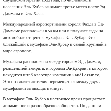
Саудовской Аравии 2022 года, по численности
населения Эль-Хубар занимает третье место после Эд-
Даммама и Эль-Хасы.
Международный аэропорт имени короля Фахда в Эд-
Даммаме расположен в 54 км или в получасе езды на
автомобиле от центра мухафазы Эль-Хубар. Это
ближайший к мухафазе Эль-Хубар и самый крупный в
мире аэропорт.
Мухафаза расположена между городом Эд-Даммам,
резиденцией эмирата, и городом Эд-Дахран, в котором
находится штаб-квартира компании Saudi Aramco.
Это позволяет жителям перемещаться между двумя
мухафазами за двадцать минут.
В мухафазе Эль-Хубар в настоящее время процветает
динамичное и разнообразное общество. По данным