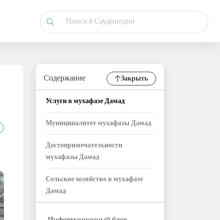
Содержание
Закрыть
Услуги в мухафазе Дамад
Муниципалитет мухафазы Дамад
Достопримечательности
мухафазы Дамад
Сельское хозяйство в мухафазе
Дамад