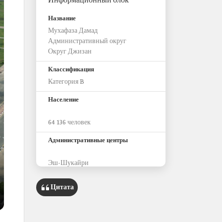
Информационный блок
Название
Мухафаза Дамад
Административный округ
Округ Джизан
Классификация
Категория B
Население
64 136 человек
Административные центры
Эш-Шукайри
Наиболее значимые исторические
Цитата
археологические объекты
Замок Эль-Хима