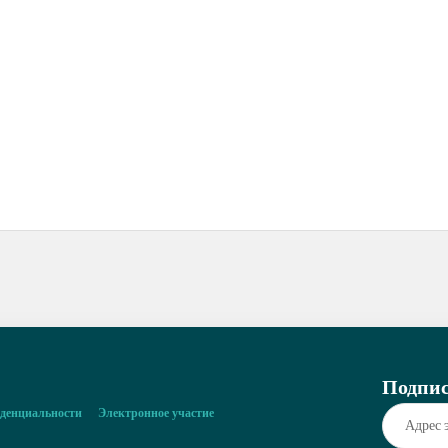
Подпис
денциальности
Электронное участие