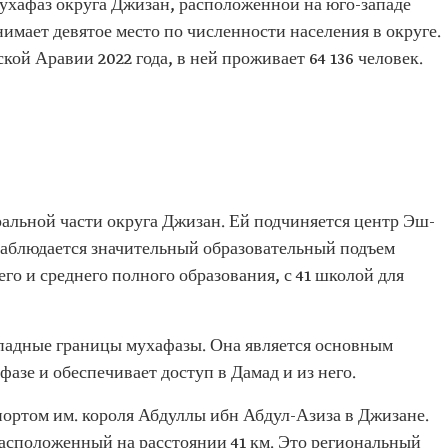
мухафаз округа Джизан, расположенной на юго-западе
нимает девятое место по численности населения в округе.
ой Аравии 2022 года, в ней проживает 64 136 человек.
альной части округа Джизан. Ей подчиняется центр Эш-
 наблюдается значительный образовательный подъем
го и среднего полного образования, с 41 школой для
ападные границы мухафазы. Она является основным
азе и обеспечивает доступ в Дамад и из него.
ортом им. короля Абдуллы ибн Абдул-Азиза в Джизане.
асположенный на расстоянии 41 км. Это региональный